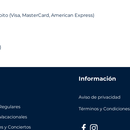
ebito (Visa, MasterCard, American Express)
)
Información
Aviso de privacidad
Regulares
Términos y Condiciones
Vacacionales
es y Conciertos